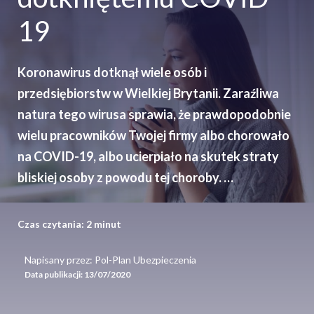
19
Koronawirus dotknął wiele osób i
przedsiębiorstw w Wielkiej Brytanii. Zaraźliwa
natura tego wirusa sprawia, że prawdopodobnie
wielu pracowników Twojej firmy albo chorowało
na COVID-19, albo ucierpiało na skutek straty
bliskiej osoby z powodu tej choroby. …
Czas czytania:
2
minut
Napisany przez: Pol-Plan Ubezpieczenia
Data publikacji:
13/07/2020