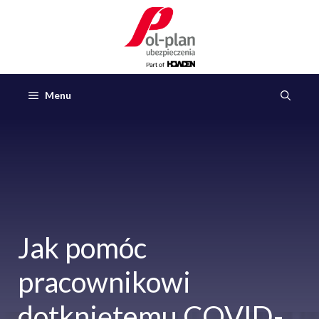
Przejdź
do
treści
Menu
Jak pomóc
pracownikowi
dotkniętemu COVID-