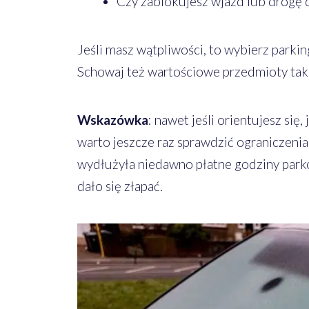
Czy zablokujesz wjazd lub drogę 
Jeśli masz wątpliwości, to wybierz parki
Schowaj też wartościowe przedmioty tak,
Wskazówka
: nawet jeśli orientujesz si
warto jeszcze raz sprawdzić ograniczeni
wydłużyła niedawno płatne godziny park
dało się złapać.