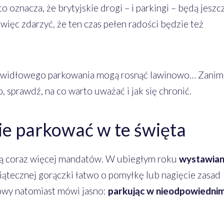
 oznacza, że brytyjskie drogi – i parkingi – będą jeszc
więc zdarzyć, że ten czas pełen radości będzie też
rawidłowego parkowania mogą rosnąć lawinowo… Zanim
sprawdź, na co warto uważać i jak się chronić.
nie parkować w te święta
ą coraz więcej mandatów. W ubiegłym roku
wystawia
wiątecznej gorączki łatwo o pomyłkę lub nagięcie zasad
wy natomiast mówi jasno:
parkując w nieodpowiedni