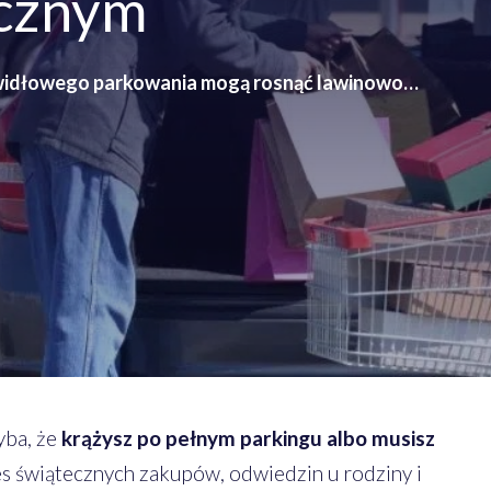
ecznym
awidłowego parkowania mogą rosnąć lawinowo…
yba, że
krążysz po pełnym parkingu albo musisz
es świątecznych zakupów, odwiedzin u rodziny i