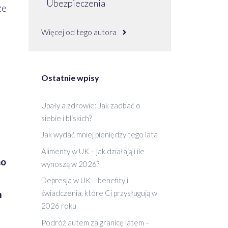
Ubezpieczenia
ze
Więcej od tego autora
Ostatnie wpisy
Upały a zdrowie: Jak zadbać o
siebie i bliskich?
Jak wydać mniej pieniędzy tego lata
Alimenty w UK – jak działają i ile
no
wynoszą w 2026?
Depresja w UK – benefity i
m
świadczenia, które Ci przysługują w
2026 roku
Podróż autem za granicę latem –