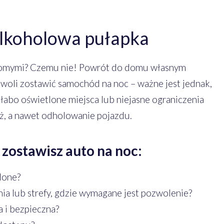
alkoholowa pułapka
ajomymi? Czemu nie! Powrót do domu własnym
oli zostawić samochód na noc – ważne jest jednak,
słabo oświetlone miejsca lub niejasne ograniczenia
eż, a nawet odholowanie pojazdu.
zostawisz auto na noc:
lone?
nia lub strefy, gdzie wymagane jest pozwolenie?
a i bezpieczna?