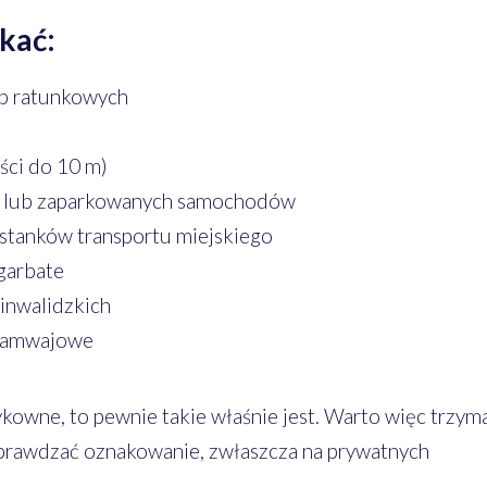
kać:
żb ratunkowych
ści do 10 m)
 lub zaparkowanych samochodów
ystanków transportu miejskiego
garbate
inwalidzkich
tramwajowe
zykowne, to pewnie takie właśnie jest. Warto więc trzym
sprawdzać oznakowanie, zwłaszcza na prywatnych