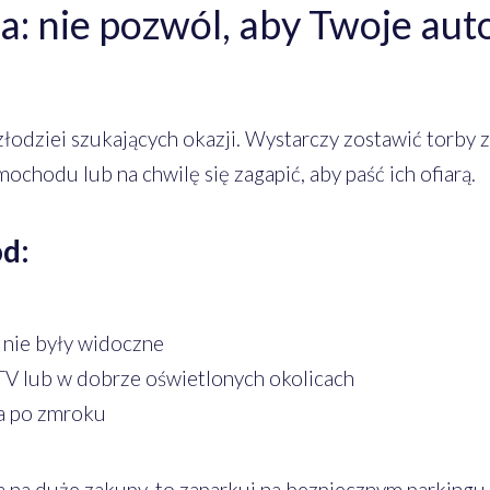
a: nie pozwól, aby Twoje aut
złodziei szukających okazji. Wystarczy zostawić torby z
ochodu lub na chwilę się zagapić, aby paść ich ofiarą.
ód:
 nie były widoczne
TV lub w dobrze oświetlonych okolicach
za po zmroku
ta na duże zakupy, to zaparkuj na bezpiecznym parkingu