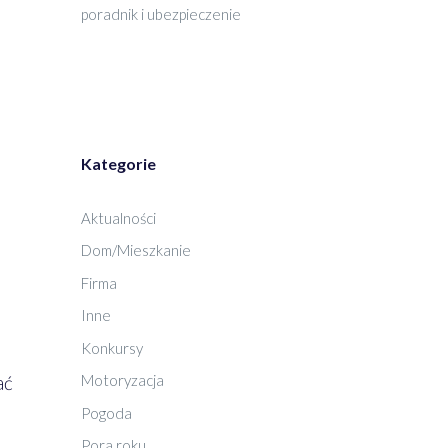
poradnik i ubezpieczenie
Kategorie
Aktualności
Dom/Mieszkanie
Firma
Inne
Konkursy
ać
Motoryzacja
Pogoda
Pora roku