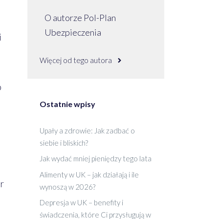
O autorze Pol-Plan
Ubezpieczenia
i
Więcej od tego autora
o
Ostatnie wpisy
Upały a zdrowie: Jak zadbać o
siebie i bliskich?
Jak wydać mniej pieniędzy tego lata
Alimenty w UK – jak działają i ile
r
wynoszą w 2026?
Depresja w UK – benefity i
świadczenia, które Ci przysługują w