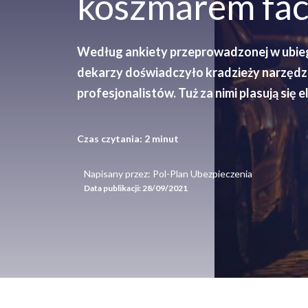
koszmarem fa
Według ankiety przeprowadzonej w ubieg
dekarzy doświadczyło kradzieży narzędz
profesjonalistów. Tuż za nimi plasują się e
Czas czytania:
2
minut
Napisany przez: Pol-Plan Ubezpieczenia
Data publikacji:
28/09/2021