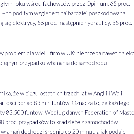
głym roku wśród fachowców przez Opinium, 65 proc.
i – to pod tym względem najbardziej poszkodowana
 się elektrycy, 58 proc., następnie hydraulicy, 55 proc. 
y problem dla wielu firm w UK; nie trzeba nawet dalek
o kolejnym przypadku włamania do samochodu
ika, że w ciągu ostatnich trzech lat w Anglii i Walii
wartości ponad 83 mln funtów. Oznacza to, że każdego
arty 83.500 funtów. Według danych Federation of Maste
 38 proc. przypadków to kradzieże z samochodów
włamań dochodzi średnio co 20 minut, a jak podaje