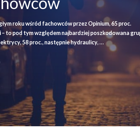
chowców
łym roku wśród fachowców przez Opinium, 65 proc.
i – to pod tym względem najbardziej poszkodowana gru
lektrycy, 58 proc., następnie hydraulicy, …