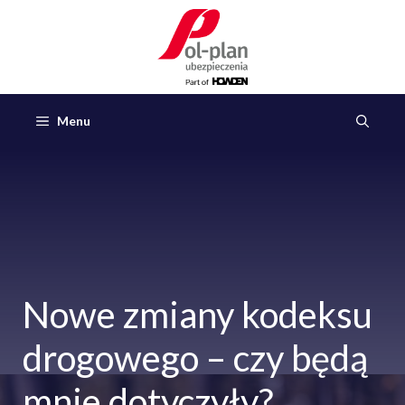
Przejdź
do
treści
Menu
Nowe zmiany kodeksu
drogowego – czy będą
mnie dotyczyły?