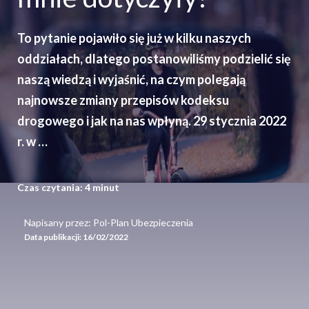
To pytanie pojawiło się już w kilku naszych
oddziałach, dlatego postanowiliśmy podzielić się
naszą wiedzą i wyjaśnić, na czym polegają
najnowsze zmiany przepisów kodeksu
drogowego i jak na nas wpłyną. 29 stycznia 2022
r. w …
Czas czytania:
4
minut
Napisany przez: Pol-Plan Ubezpieczenia
Data publikacji:
16/02/2022