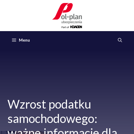
Przejdź
do
treści
Menu
Wzrost podatku
samochodowego:
ważne informacje dla