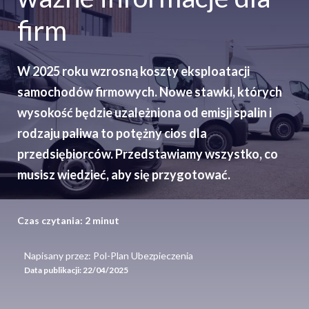
firm
W 2025 roku wzrosną koszty eksploatacji
samochodów firmowych. Nowe stawki, których
wysokość będzie uzależniona od emisji spalin i
rodzaju paliwa to potężny cios dla
przedsiębiorców. Przedstawiamy wszystko, co
musisz wiedzieć, aby się przygotować.
Czas czytania:
2
minut
Napisany przez: Pol-Plan Ubezpieczenia
Data publikacji:
22/04/2025