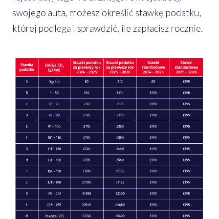
swojego auta, możesz określić stawkę podatku,
której podlega i sprawdzić, ile zapłacisz rocznie.