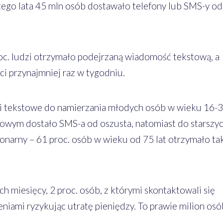
ego lata 45 mln osób dostawało telefony lub SMS-y od
roc. ludzi otrzymało podejrzaną wiadomość tekstową, a
ci przynajmniej raz w tygodniu.
i tekstowe do namierzania młodych osób w wieku 16-
ekowym dostało SMS-a od oszusta, natomiast do starszy
onarny – 61 proc. osób w wieku od 75 lat otrzymało ta
h miesięcy, 2 proc. osób, z którymi skontaktowali się
niami ryzykując utratę pieniędzy. To prawie milion osó