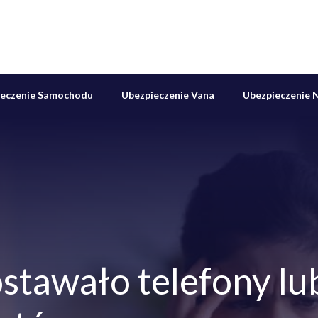
ieczenie Samochodu
Ubezpieczenie Vana
Ubezpieczenie N
stawało telefony lu