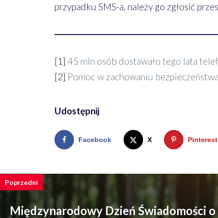
przypadku SMS-a, należy go zgłosić prze
[1]
45 mln osób dostawało tego lata tel
[2]
Pomoc w zachowaniu bezpieczeństwa w
Udostępnij
Facebook
X
Pinterest
Poprzedni
Międzynarodowy Dzień Świadomości o s