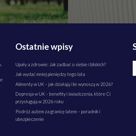
Ostatnie wpisy
S
,
Upały a zdrowie: Jak zadbać o siebie i bliskich?
Jak wydać mniej pieniędzy tego lata
ne
Alimenty w UK – jak działają i ile wynoszą w 2026?
i
Depresja w UK – benefity i świadczenia, które Ci
przysługują w 2026 roku
Podróż autem za granicę latem – poradnik i
ubezpieczenie