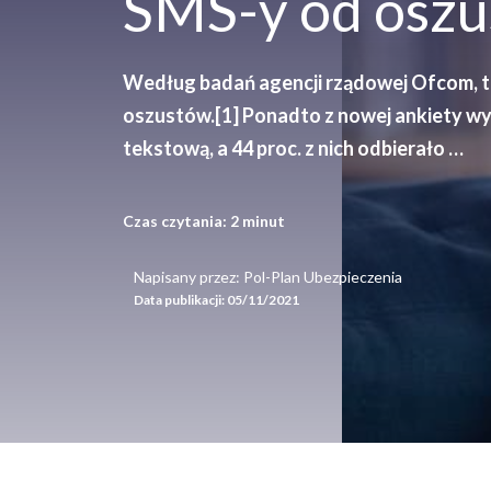
SMS-y od osz
Według badań agencji rządowej Ofcom, t
oszustów.[1] Ponadto z nowej ankiety wyn
tekstową, a 44 proc. z nich odbierało …
Czas czytania:
2
minut
Napisany przez: Pol-Plan Ubezpieczenia
Data publikacji:
05/11/2021