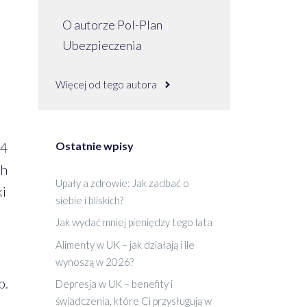
O autorze Pol-Plan
Ubezpieczenia
Więcej od tego autora
Ostatnie wpisy
34
ch
Upały a zdrowie: Jak zadbać o
ki
siebie i bliskich?
Jak wydać mniej pieniędzy tego lata
Alimenty w UK – jak działają i ile
wynoszą w 2026?
b.
Depresja w UK – benefity i
świadczenia, które Ci przysługują w