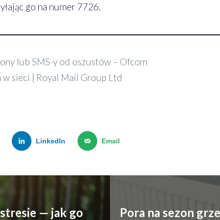
syłając go na numer 7726.
efony lub SMS-y od oszustów – Ofcom
 sieci | Royal Mail Group Ltd
LinkedIn
Email
tresie — jak go
Pora na sezon grz