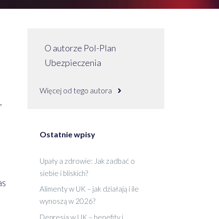
O autorze Pol-Plan
Ubezpieczenia
Więcej od tego autora
,
Ostatnie wpisy
Upały a zdrowie: Jak zadbać o
siebie i bliskich?
as
Alimenty w UK – jak działają i ile
wynoszą w 2026?
Depresja w UK – benefity i