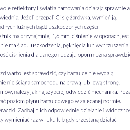
woje reflektory i światła hamowania działają sprawnie a
iednia. Jeżeli przepali Ci się żarówka, wymień ją.
żadnych luźnych bądź uszkodzonych części.
eżnik ma przynajmniej 1,6 mm, ciśnienie w oponach jest
nie ma śladu uszkodzenia, pęknięcia lub wybrzuszenia.
tość ciśnienia dla danego rodzaju opon można sprawdzi
d warto jest sprawdzić, czy hamulce nie wydają
e nie ściąga samochodu na prawą lub lewą stronę.
lemów, należy jak najszybciej odwiedzić mechanika. Poz
ać poziom płynu hamulcowego w zalecanej normie.
raczki. Zadbaj o ich odpowiednie działanie i widoczno
ży wymieniać raz w roku lub gdy przestaną działać