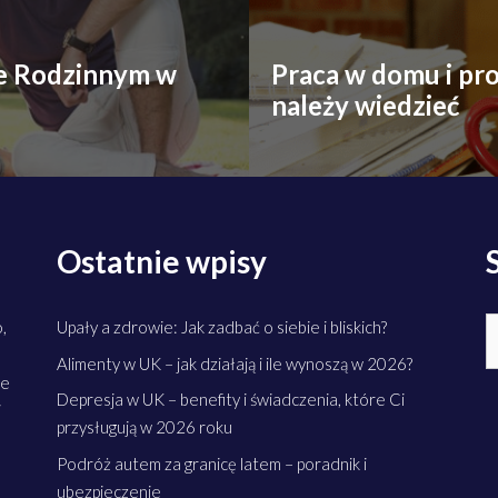
ie Rodzinnym w
Praca w domu i pr
należy wiedzieć
Ostatnie wpisy
S
,
Upały a zdrowie: Jak zadbać o siebie i bliskich?
Alimenty w UK – jak działają i ile wynoszą w 2026?
ne
Depresja w UK – benefity i świadczenia, które Ci
i
przysługują w 2026 roku
Podróż autem za granicę latem – poradnik i
ubezpieczenie