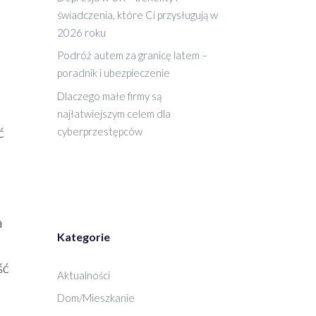
świadczenia, które Ci przysługują w
2026 roku
Podróż autem za granicę latem –
poradnik i ubezpieczenie
Dlaczego małe firmy są
najłatwiejszym celem dla
ć
cyberprzestępców
a
Kategorie
ść
Aktualności
Dom/Mieszkanie