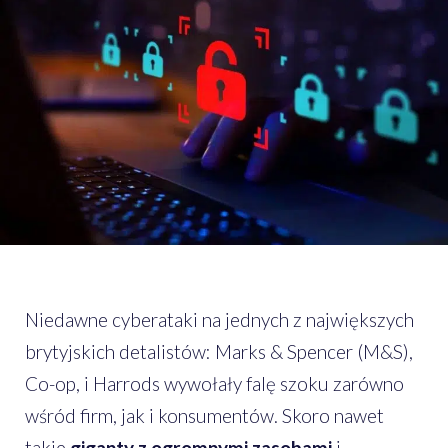
Niedawne cyberataki na jednych z największych
brytyjskich detalistów: Marks & Spencer (M&S),
Co-op, i Harrods wywołały falę szoku zarówno
wśród firm, jak i konsumentów. Skoro nawet
takie
giganty z ogromnymi zasobami
i