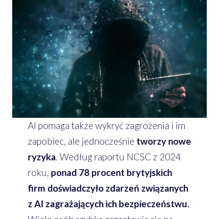
AI pomaga także wykryć zagrożenia i im
zapobiec, ale jednocześnie
tworzy nowe
ryzyka
. Według raportu NCSC z 2024
roku,
ponad 78 procent brytyjskich
firm doświadczyło zdarzeń związanych
z AI zagrażających ich bezpieczeństwu.