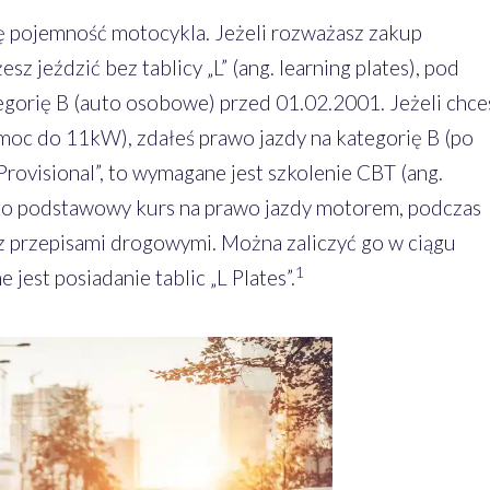
ię pojemność motocykla. Jeżeli rozważasz zakup
z jeździć bez tablicy „L” (ang. learning plates), pod
egorię B (auto osobowe) przed 01.02.2001. Jeżeli chce
moc do 11kW), zdałeś prawo jazdy na kategorię B (po
Provisional”, to wymagane jest szkolenie CBT (ang.
rdzo podstawowy kurs na prawo jazdy motorem, podczas
z przepisami drogowymi. Można zaliczyć go w ciągu
1
est posiadanie tablic „L Plates”.