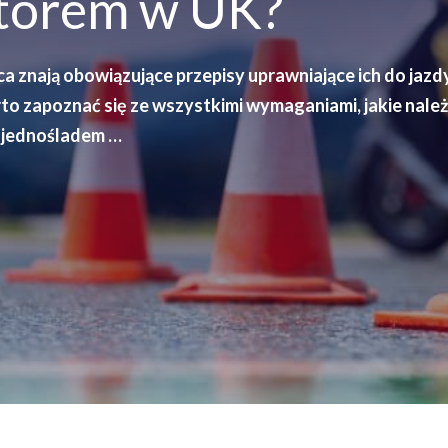
otorem w UK?
ca znają obowiązujące przepisy uprawniające ich do jazd
to zapoznać się ze wszystkimi wymaganiami, jakie nale
ę jednośladem …