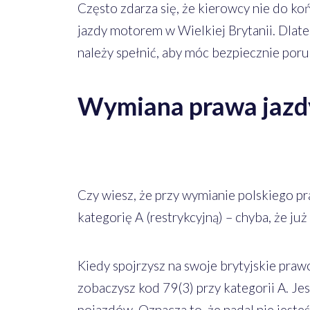
Często zdarza się, że kierowcy nie do ko
jazdy motorem w Wielkiej Brytanii. Dlat
należy spełnić, aby móc bezpiecznie poru
Wymiana prawa jazdy
Czy wiesz, że przy wymianie polskiego pr
kategorię A (restrykcyjną) – chyba, że ju
Kiedy spojrzysz na swoje brytyjskie pra
zobaczysz kod 79(3) przy kategorii A. Jes
pojazdów. Oznacza to, że nadal nie jest