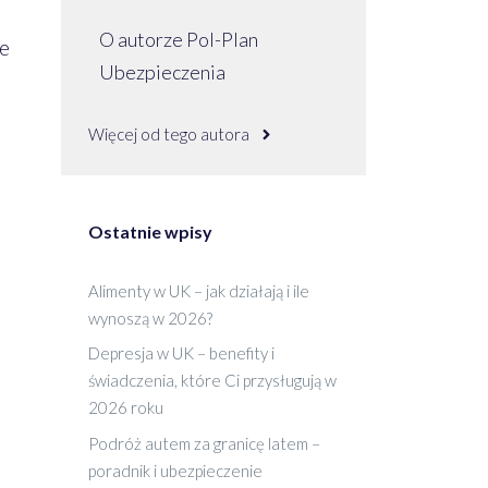
O autorze Pol-Plan
ie
Ubezpieczenia
Więcej od tego autora
Ostatnie wpisy
Alimenty w UK – jak działają i ile
wynoszą w 2026?
Depresja w UK – benefity i
świadczenia, które Ci przysługują w
2026 roku
Podróż autem za granicę latem –
poradnik i ubezpieczenie