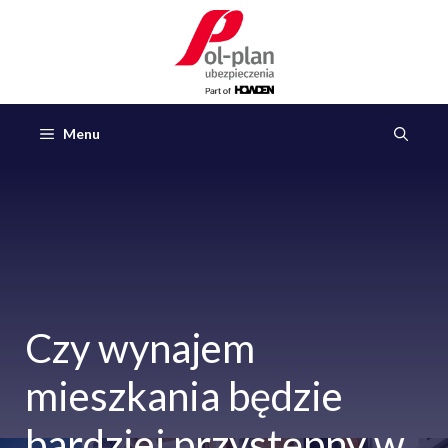
Przejdź
do
treści
Menu
Czy wynajem
mieszkania będzie
bardziej przystępny w