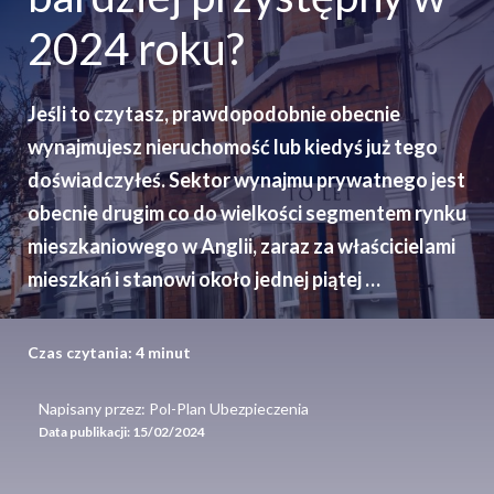
2024 roku?
Jeśli to czytasz, prawdopodobnie obecnie
wynajmujesz nieruchomość lub kiedyś już tego
doświadczyłeś. Sektor wynajmu prywatnego jest
obecnie drugim co do wielkości segmentem rynku
mieszkaniowego w Anglii, zaraz za właścicielami
mieszkań i stanowi około jednej piątej …
Czas czytania:
4
minut
Napisany przez: Pol-Plan Ubezpieczenia
Data publikacji:
15/02/2024