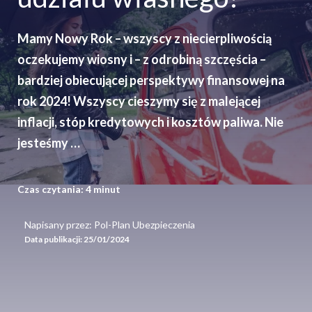
Mamy Nowy Rok – wszyscy z niecierpliwością
oczekujemy wiosny i – z odrobiną szczęścia –
bardziej obiecującej perspektywy finansowej na
rok 2024! Wszyscy cieszymy się z malejącej
inflacji, stóp kredytowych i kosztów paliwa. Nie
jesteśmy …
Czas czytania:
4
minut
Napisany przez: Pol-Plan Ubezpieczenia
Data publikacji:
25/01/2024