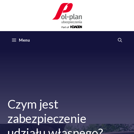
Przejdź
do
treści
Menu
Czym jest
zabezpieczenie
udziału własnego?