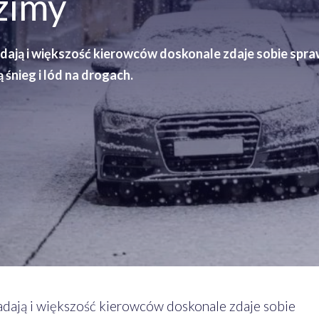
zimy
adają i większość kierowców doskonale zdaje sobie spra
 śnieg i lód na drogach.
padają i większość kierowców doskonale zdaje sobie