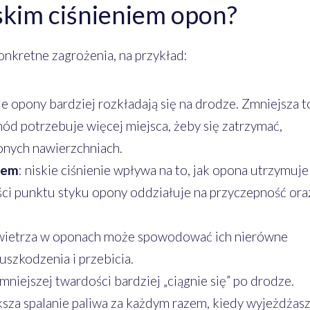
iskim ciśnieniem opon?
kretne zagrożenia, na przykład:
e opony bardziej rozkładają się na drodze. Zmniejsza t
ód potrzebuje więcej miejsca, żeby się zatrzymać,
onych nawierzchniach.
dem
: niskie ciśnienie wpływa na to, jak opona utrzymuje
ci punktu styku opony oddziałuje na przyczepność ora
powietrza w oponach może spowodować ich nierówne
szkodzenia i przebicia.
niejszej twardości bardziej „ciągnie się” po drodze.
ksza spalanie paliwa za każdym razem, kiedy wyjeżdżas