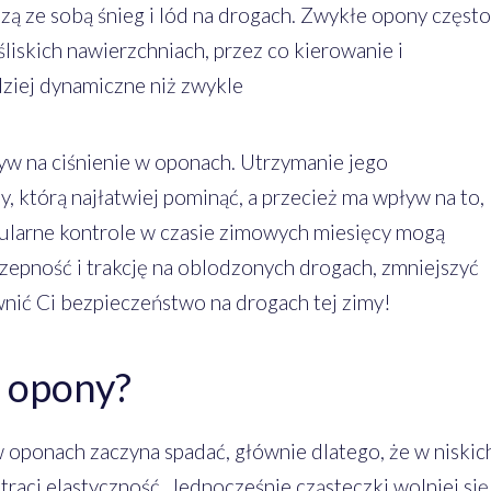
zą ze sobą śnieg i lód na drogach. Zwykłe opony często
śliskich nawierzchniach, przez co kierowanie i
ziej dynamiczne niż zwykle
yw na ciśnienie w oponach. Utrzymanie jego
 którą najłatwiej pominąć, a przecież ma wpływ na to,
egularne kontrole w czasie zimowych miesięcy mogą
zepność i trakcję na oblodzonych drogach, zmniejszyć
wnić Ci bezpieczeństwo na drogach tej zimy!
 opony?
w oponach zaczyna spadać, głównie dlatego, że w niskic
raci elastyczność. Jednocześnie cząsteczki wolniej się