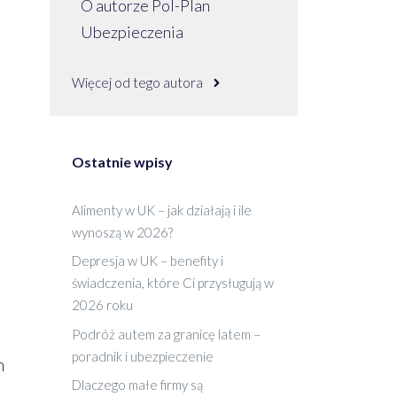
O autorze Pol-Plan
Ubezpieczenia
Więcej od tego autora
Ostatnie wpisy
Alimenty w UK – jak działają i ile
wynoszą w 2026?
Depresja w UK – benefity i
świadczenia, które Ci przysługują w
2026 roku
Podróż autem za granicę latem –
poradnik i ubezpieczenie
h
Dlaczego małe firmy są