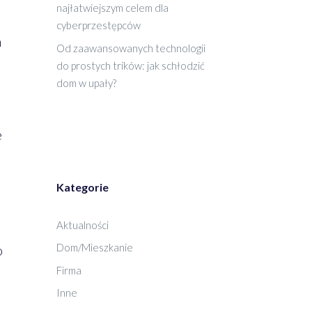
najłatwiejszym celem dla
cyberprzestępców
h
Od zaawansowanych technologii
do prostych trików: jak schłodzić
dom w upały?
e
Kategorie
ć
Aktualności
Dom/Mieszkanie
o
Firma
Inne