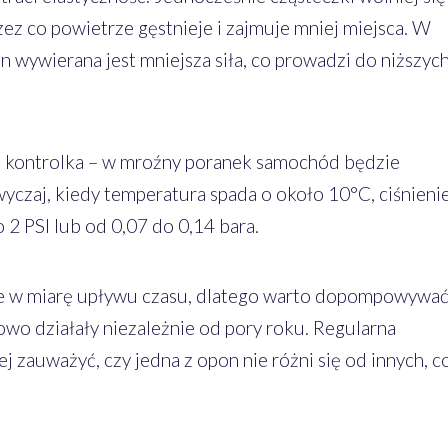
rzez co powietrze gęstnieje i zajmuje mniej miejsca. W
 wywierana jest mniejsza siła, co prowadzi do niższyc
ię kontrolka – w mroźny poranek samochód będzie
wyczaj, kiedy temperatura spada o około 10°C, ciśnieni
 2 PSI lub od 0,07 do 0,14 bara.
ze w miarę upływu czasu, dlatego warto dopompowywa
owo działały niezależnie od pory roku. Regularna
j zauważyć, czy jedna z opon nie różni się od innych, c