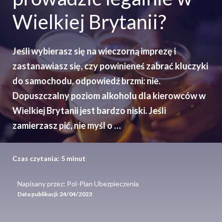
Wielkiej Brytanii?
Jeśli wybierasz się na wieczorną imprezę i
zastanawiasz się, czy powinieneś zabrać kluczyki
do samochodu, odpowiedź brzmi: nie.
Dopuszczalny poziom alkoholu dla kierowców w
Wielkiej Brytanii jest bardzo niski. Jeśli
zamierzasz pić, nie myśl o …
Czas czytania:
5
minut
Napisany przez: Pol-Plan Ubezpieczenia
Data publikacji:
24/04/2023