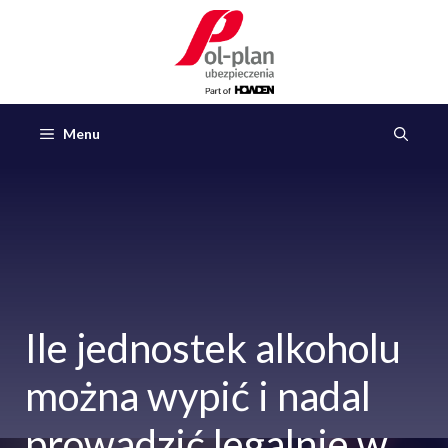
Przejdź
do
treści
Menu
Ile jednostek alkoholu
można wypić i nadal
prowadzić legalnie w