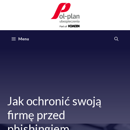
Przejdź
do
treści
Menu
Jak ochronić swoją
firmę przed
phishingiem