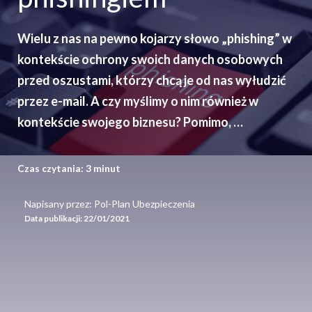
Wielu z nas na pewno kojarzy słowo „phishing” w
kontekście ochrony swoich danych osobowych
przed oszustami, którzy chcą je od nas wyłudzić
przez e-mail. A czy myślimy o nim również w
kontekście swojego biznesu? Pomimo, …
Czas czytania:
3
minut
Napisany przez: Pol-Plan Ubezpieczenia
Data publikacji:
22/01/2021