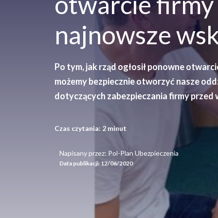
otwarcie firmy
najnowsze ws
Po tym, jak rząd ogłosił ponowne otwarci
możemy bezpiecznie otworzyć nasze oddz
dotyczących zabezpieczania firmy przed 
Czas czytania:
2
minut
Napisany przez: Pol-Plan Ubezpieczenia
Data publikacji:
12/06/2020