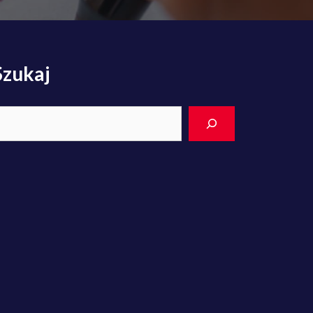
Szukaj
earch