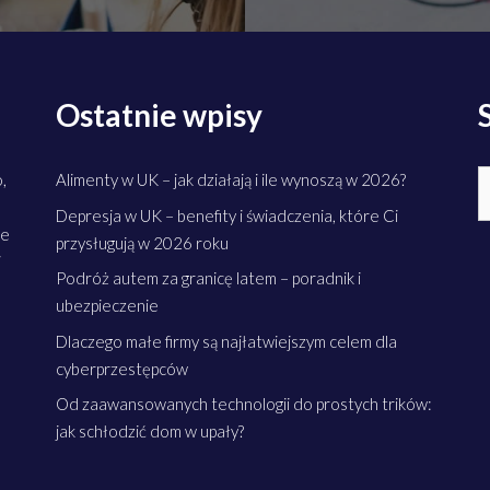
Ostatnie wpisy
S
,
Alimenty w UK – jak działają i ile wynoszą w 2026?
Depresja w UK – benefity i świadczenia, które Ci
ne
przysługują w 2026 roku
i
Podróż autem za granicę latem – poradnik i
ubezpieczenie
Dlaczego małe firmy są najłatwiejszym celem dla
cyberprzestępców
Od zaawansowanych technologii do prostych trików:
jak schłodzić dom w upały?