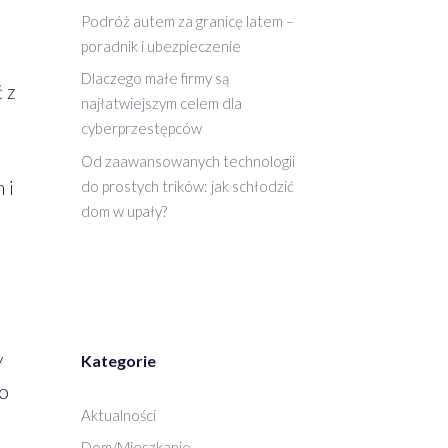
Podróż autem za granicę latem –
poradnik i ubezpieczenie
Dlaczego małe firmy są
 z
najłatwiejszym celem dla
cyberprzestępców
Od zaawansowanych technologii
 i
do prostych trików: jak schłodzić
dom w upały?
y
Kategorie
Co
Aktualności
Dom/Mieszkanie