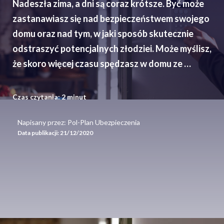
Nadeszła zima, a dni są coraz krótsze. Być może
zastanawiasz się nad bezpieczeństwem swojego
domu oraz nad tym, w jaki sposób skutecznie
odstraszyć potencjalnych złodziei. Może myślisz,
że skoro więcej czasu spędzasz w domu ze …
Czas czytania:
2
minut
Napisany przez: Pol-Plan Ubezpieczenia
Data publikacji:
21/12/2020