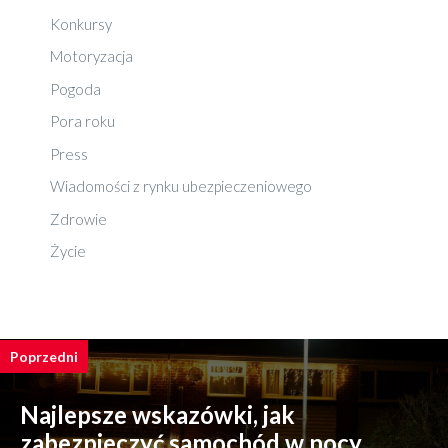
Konkursy
Motoryzacja
Pogoda
Pora roku
Press
Wiadomości z rynku ubezpieczeniowego
Zdrowie
Życie
Poprzedni
Najlepsze wskazówki, jak
zabezpieczyć samochód w nocy