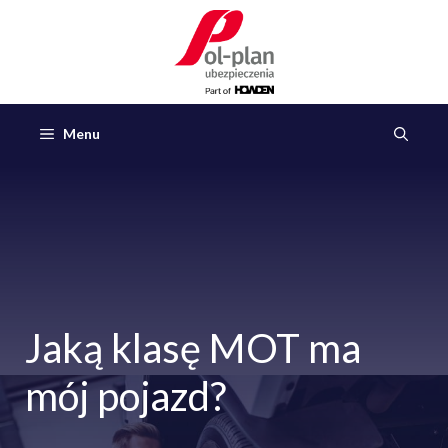
Przejdź
do
treści
Menu
Jaką klasę MOT ma
mój pojazd?