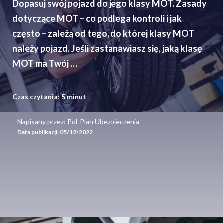
Dopasuj swój pojazd do jego klasy MOT. Zasady
dotyczące MOT – co podlega kontroli i jak
często – zależą od tego, do której klasy MOT
należy pojazd. Jeśli zastanawiasz się, jaką klasę
MOT ma Twój …
Czas czytania:
5
minut
Napisany przez: Pol-Plan Ubezpieczenia
Data publikacji:
05/12/2022