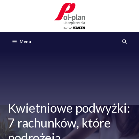
Przejdź
do
treści
Menu
Kwietniowe podwyżki:
7 rachunków, które
podrożeją