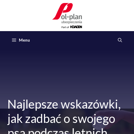
Przejdź
do
treści
Menu
Najlepsze wskazówki,
jak zadbać o swojego
psa podczas letnich