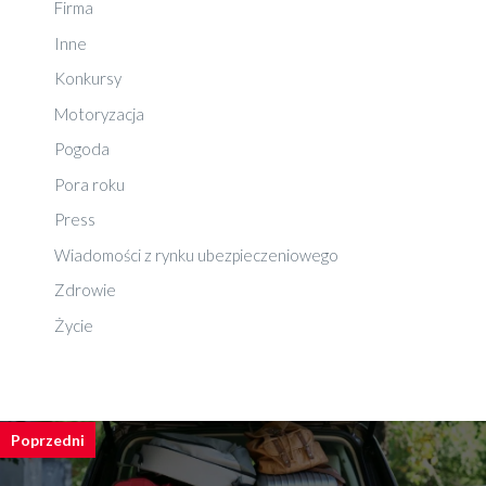
Firma
Inne
Konkursy
Motoryzacja
Pogoda
Pora roku
Press
Wiadomości z rynku ubezpieczeniowego
Zdrowie
Życie
Poprzedni