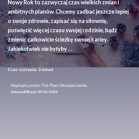
Nowy Rok to zazwyczaj czas wielkich zmian i
ambitnych planów. Chcemy zadbać jeszcze lepiej
o swoje zdrowie, zapisać się na siłownię,
poświęcić więcej czasu swojej rodzinie, bądź
zmienić całkowicie ścieżkę swojej kariey.
Jakiekolwiek nie byłyby …
Czas czytania:
3
minut
Napisany przez: Pol-Plan Ubezpieczenia
Data publikacji:
05/01/2023