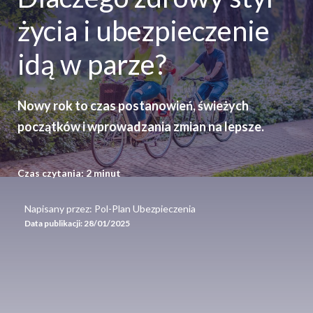
życia i ubezpieczenie
idą w parze?
Nowy rok to czas postanowień, świeżych
początków i wprowadzania zmian na lepsze.
Czas czytania:
2
minut
Napisany przez: Pol-Plan Ubezpieczenia
Data publikacji:
28/01/2025