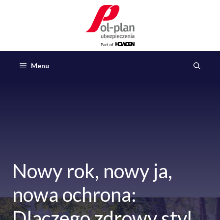
Przejdź
do
treści
Menu
Nowy rok, nowy ja,
nowa ochrona:
Dlaczego zdrowy styl