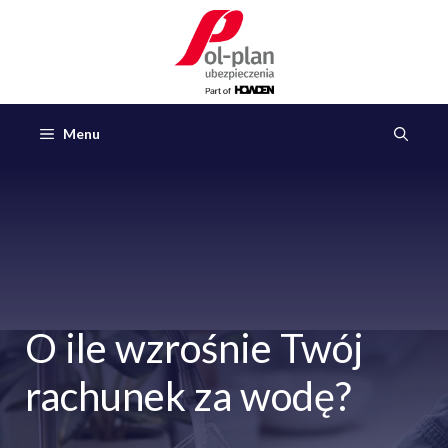
Przejdź
do
treści
Menu
O ile wzrośnie Twój
rachunek za wodę?