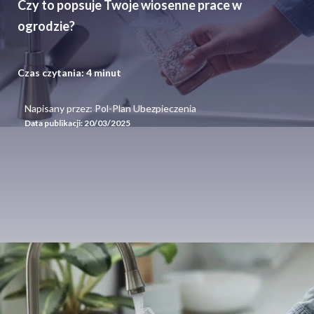
Czy to popsuje Twoje wiosenne prace w
ogrodzie?
Czas czytania:
4
minut
Napisany przez: Pol-Plan Ubezpieczenia
Data publikacji:
20/03/2025