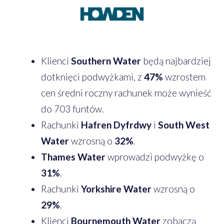
Klienci
Southern Water
będą najbardziej
dotknięci podwyżkami, z
47%
wzrostem
cen średni roczny rachunek może wynieść
do 703 funtów.
Rachunki
Hafren Dyfrdwy
i
South West
Water
wzrosną o
32%
.
Thames Water
wprowadzi podwyżkę o
31%
.
Rachunki
Yorkshire Water
wzrosną o
29%
.
Klienci
Bournemouth Water
zobaczą