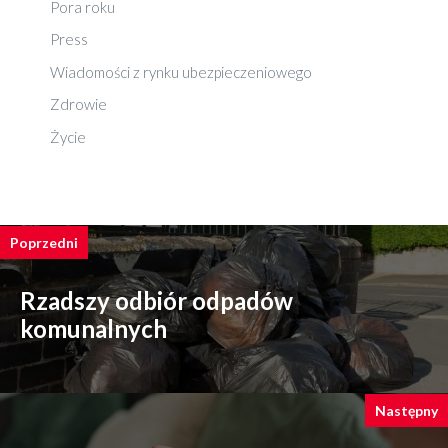
Pora roku
Press
Wiadomości z rynku ubezpieczeniowego
Zdrowie
Życie
Poprzedni
Rzadszy odbiór odpadów
komunalnych
Następny