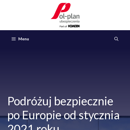
Przejdź
do
treści
Menu
Podróżuj bezpiecznie
po Europie od stycznia
2021 roku