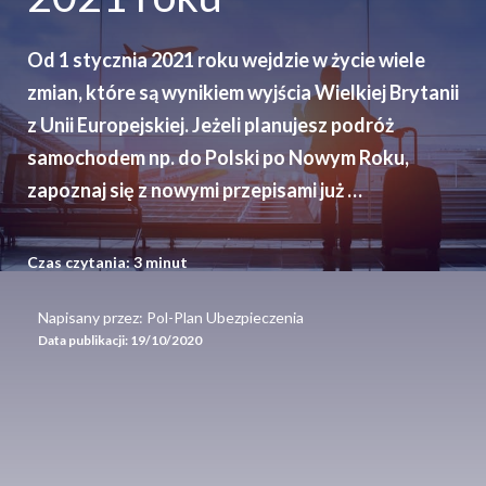
Od 1 stycznia 2021 roku wejdzie w życie wiele
zmian, które są wynikiem wyjścia Wielkiej Brytanii
z Unii Europejskiej. Jeżeli planujesz podróż
samochodem np. do Polski po Nowym Roku,
zapoznaj się z nowymi przepisami już …
Czas czytania:
3
minut
Napisany przez: Pol-Plan Ubezpieczenia
Data publikacji:
19/10/2020