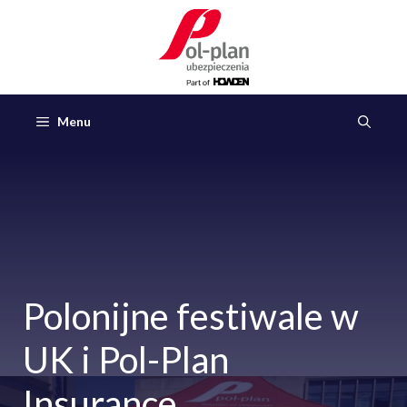
Przejdź
do
treści
Menu
Polonijne festiwale w
UK i Pol-Plan
Insurance