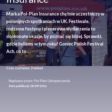
Marka Pol-Plan Insurance chętnie uczestniczy w
polonijnych spotkaniach w UK. Festiwale,
rodzinne festyny i plenerowe wydarzenia to
doskonałe okazje, by poznać się bliżej. Sprawdź,
gdzie byliśmy w tym roku! Goniec Polish Festival
Ach, co to …
Czas czytania:
2
minut
Napisany przez: Pol-Plan Ubezpieczenia
Data publikacji:
28/09/2016