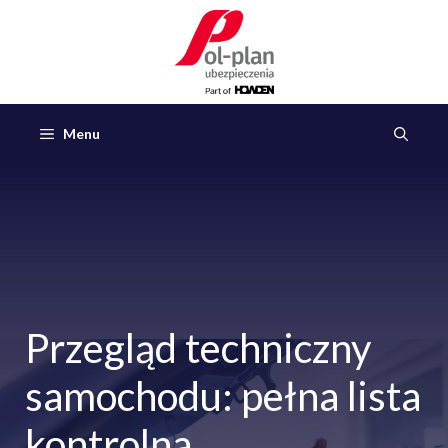
Przejdź
do
treści
Menu
Przegląd techniczny
samochodu: pełna lista
kontrolna