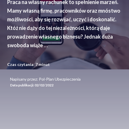
Praca na własny rachunek to spełnienie marzeń.
Mamy własną firmę, pracowników oraz mnóstwo
możliwości, aby się rozwijać, uczyć i doskonalić.
Któż nie dąży do tej niezależności, którą daje
prowadzenie własnego biznesu? Jednak duża
swoboda wiąże …
Czas czytania:
7
minut
Napisany przez: Pol-Plan Ubezpieczenia
Data publikacji:
02/02/2022