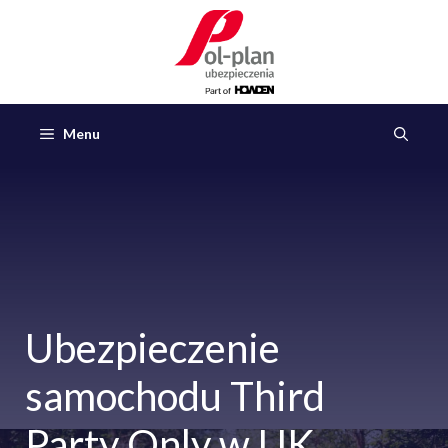
Przejdź
do
treści
Menu
Ubezpieczenie
samochodu Third
Party Only w UK