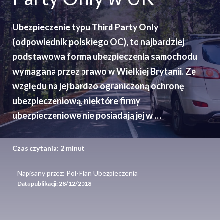
Ubezpieczenie typu Third Party Only
(odpowiednik polskiego OC), to najbardziej
podstawowa forma ubezpieczenia samochodu
wymagana przez prawo w Wielkiej Brytanii. Ze
względu na jej bardzo ograniczoną ochronę
ubezpieczeniową, niektóre firmy
ubezpieczeniowe nie posiadają jej w …
Czas czytania:
2
minut
Napisany przez: Pol-Plan Ubezpieczenia
Data publikacji:
28/12/2018