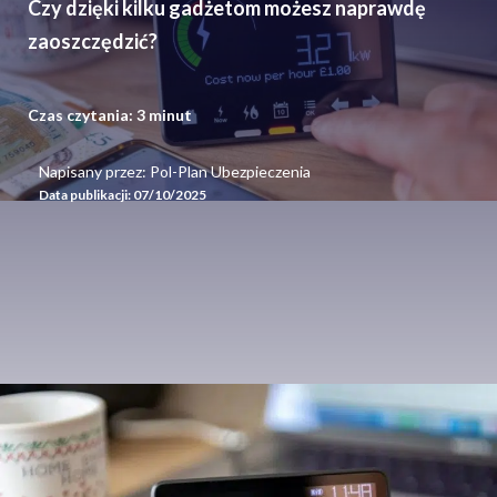
Czy dzięki kilku gadżetom możesz naprawdę
zaoszczędzić?
Czas czytania:
3
minut
Napisany przez: Pol-Plan Ubezpieczenia
Data publikacji:
07/10/2025