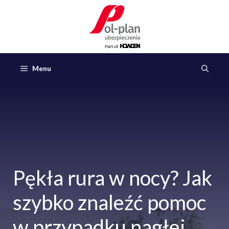
Przejdź
do
treści
Menu
Pękła rura w nocy? Jak
szybko znaleźć pomoc
w przypadku nagłej