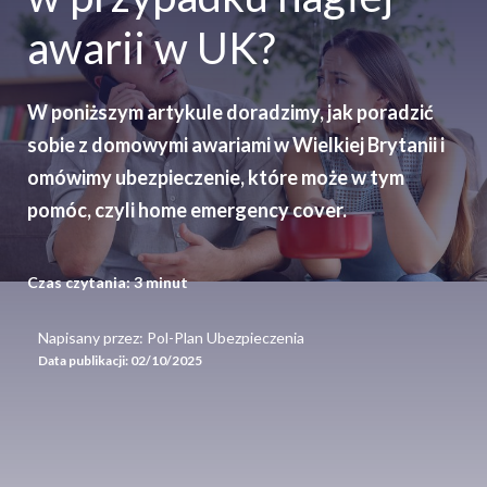
awarii w UK?
W poniższym artykule doradzimy, jak poradzić
sobie z domowymi awariami w Wielkiej Brytanii i
omówimy ubezpieczenie, które może w tym
pomóc, czyli home emergency cover.
Czas czytania:
3
minut
Napisany przez: Pol-Plan Ubezpieczenia
Data publikacji:
02/10/2025