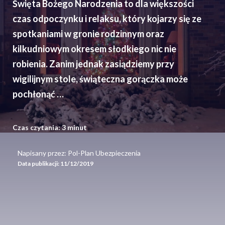
Święta Bożego Narodzenia to dla większości
czas odpoczynku i relaksu, który kojarzy się ze
spotkaniami w gronie rodzinnym oraz
kilkudniowym okresem słodkiego nic nie
robienia. Zanim jednak zasiądziemy przy
wigilijnym stole, świąteczna gorączka może
pochłonąć …
Czas czytania:
3
minut
Napisany przez: Pol-Plan Ubezpieczenia
Data publikacji:
11/12/2019