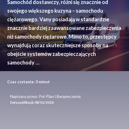
Samochód dostawczy, różni się znacznie od
swojego większego kuzyna – samochodu
ciężarowego. Vany posiadają w standardzie
znacznie bardziej zaawansowane zabezpieczenia
niż samochody ciężarowe. Mimo to, przestępcy
wynajdują coraz skuteczniejsze sposoby na
obejście systemów zabezpieczających
samochody …
Czas czytania:
3
minut
Napisany przez: Pol-Plan Ubezpieczenia
Data publikacji:
08/01/2018