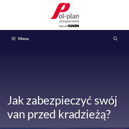
Przejdź
do
treści
Menu
Jak zabezpieczyć swój
van przed kradzieżą?