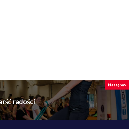
Następny
arść radości