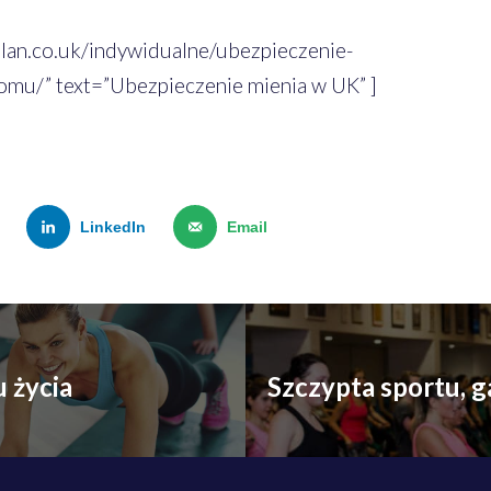
plan.co.uk/indywidualne/ubezpieczenie-
u/” text=”Ubezpieczenie mienia w UK” ]
LinkedIn
Email
 życia
Szczypta sportu, g