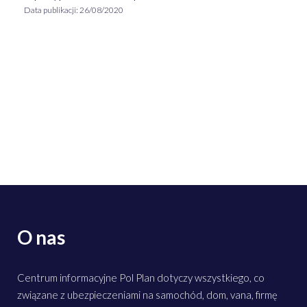
Data publikacji:
26/08/2020
O nas
Centrum informacyjne Pol Plan dotyczy wszystkiego, co
związane z ubezpieczeniami na samochód, dom, vana, firmę