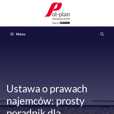
Przejdź
do
treści
Menu
Ustawa o prawach
najemców: prosty
poradnik dla