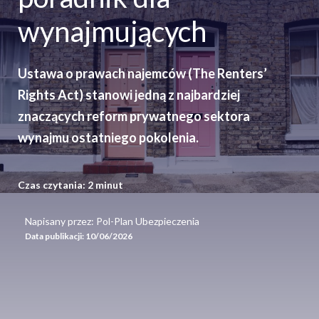
wynajmujących
Ustawa o prawach najemców (The Renters’
Rights Act) stanowi jedną z najbardziej
znaczących reform prywatnego sektora
wynajmu ostatniego pokolenia.
Czas czytania:
2
minut
Napisany przez: Pol-Plan Ubezpieczenia
Data publikacji:
10/06/2026