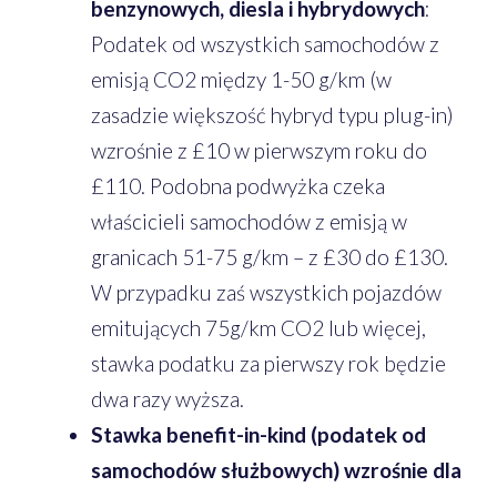
benzynowych, diesla i hybrydowych
:
Podatek od wszystkich samochodów z
emisją CO2 między 1-50 g/km (w
zasadzie większość hybryd typu plug-in)
wzrośnie z £10 w pierwszym roku do
£110. Podobna podwyżka czeka
właścicieli samochodów z emisją w
granicach 51-75 g/km – z £30 do £130.
W przypadku zaś wszystkich pojazdów
emitujących 75g/km CO2 lub więcej,
stawka podatku za pierwszy rok będzie
dwa razy wyższa.
Stawka benefit-in-kind (podatek od
samochodów służbowych) wzrośnie dla