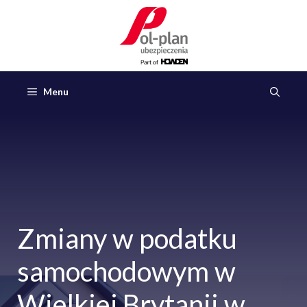
Przejdź
do
treści
Menu
Zmiany w podatku
samochodowym w
Wielkiej Brytanii w