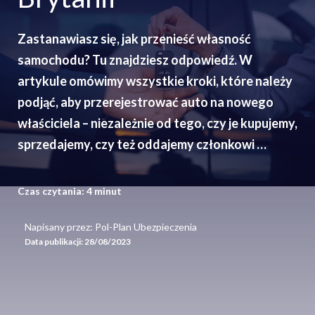
Zastanawiasz się, jak przenieść własność
samochodu? Tu znajdziesz odpowiedź. W
artykule omówimy wszystkie kroki, które należy
podjąć, aby przerejestrować auto na nowego
właściciela – niezależnie od tego, czy je kupujemy,
sprzedajemy, czy też oddajemy członkowi …
Czas czytania:
4
minut
Napisany przez: Pol-Plan Ubezpieczenia
Data publikacji:
28/08/2023