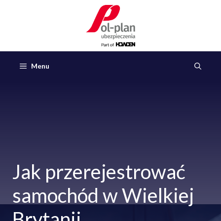
Przejdź
do
treści
Menu
Jak przerejestrować
samochód w Wielkiej
Brytanii