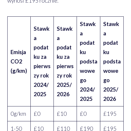
wynosi £195 rocznie.
Stawk
Stawk
Stawk
Stawk
a
a
a
a
podat
podat
podat
podat
Emisja
ku
ku
ku za
ku za
CO2
podsta
podsta
pierws
pierws
(g/km)
wowe
wowe
zy rok
zy rok
go
go
2024/
2025/
2024/
2025/
2025
2026
2025
2026
0g/km
£0
£10
£0
£195
1-50
£10
£110
£190
£195