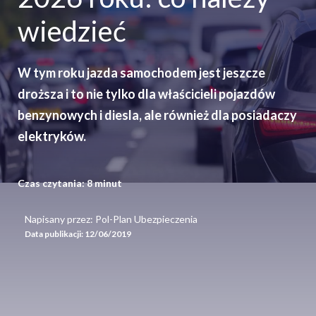
wiedzieć
W tym roku jazda samochodem jest jeszcze
droższa i to nie tylko dla właścicieli pojazdów
benzynowych i diesla, ale również dla posiadaczy
elektryków.
Czas czytania:
8
minut
Napisany przez: Pol-Plan Ubezpieczenia
Data publikacji:
12/06/2019