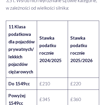
3,5 t. Wśród nich wyróżniane są dwie kategorie,
w zależności od wielkości silnika:
11 Klasa
podatkowa
Stawka
Stawka
dla pojazdów
podatku
podatku
prywatnych/
rocznie
rocznie
lekkich
2024/2025
2025/2026
pojazdów
ciężarowych
Do 1549cc
£210
£220
Powyżej
£345
£360
1549cc