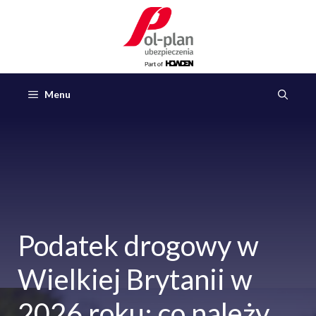
Przejdź
do
treści
Menu
Podatek drogowy w
Wielkiej Brytanii w
2026 roku: co należy