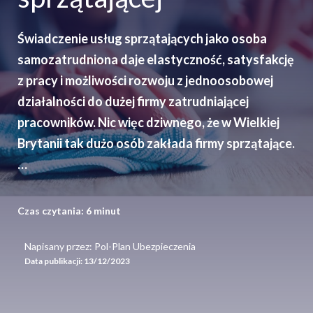
Świadczenie usług sprzątających jako osoba
samozatrudniona daje elastyczność, satysfakcję
z pracy i możliwości rozwoju z jednoosobowej
działalności do dużej firmy zatrudniającej
pracowników. Nic więc dziwnego, że w Wielkiej
Brytanii tak dużo osób zakłada firmy sprzątające.
…
Czas czytania:
6
minut
Napisany przez: Pol-Plan Ubezpieczenia
Data publikacji:
13/12/2023