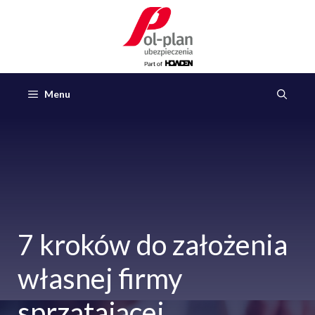
Przejdź
do
treści
Menu
7 kroków do założenia
własnej firmy
sprzątającej